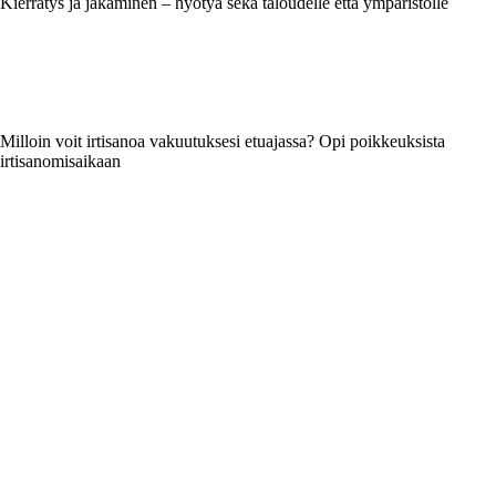
Kierrätys ja jakaminen – hyötyä sekä taloudelle että ympäristölle
Milloin voit irtisanoa vakuutuksesi etuajassa? Opi poikkeuksista
irtisanomisaikaan