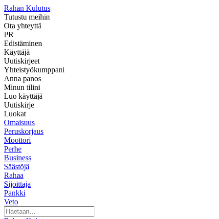
Rahan Kulutus
Tutustu meihin
Ota yhteyttä
PR
Edistäminen
Käyttäjä
Uutiskirjeet
Yhteistyökumppani
Anna panos
Minun tilini
Luo käyttäjä
Uutiskirje
Luokat
Omaisuus
Peruskorjaus
Moottori
Perhe
Business
Säästöjä
Rahaa
Sijoittaja
Pankki
Veto