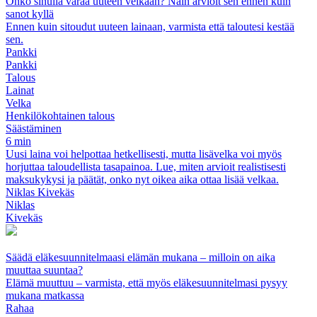
Onko sinulla varaa uuteen velkaan? Näin arvioit sen ennen kuin
sanot kyllä
Ennen kuin sitoudut uuteen lainaan, varmista että taloutesi kestää
sen.
Pankki
Pankki
Talous
Lainat
Velka
Henkilökohtainen talous
Säästäminen
6 min
Uusi laina voi helpottaa hetkellisesti, mutta lisävelka voi myös
horjuttaa taloudellista tasapainoa. Lue, miten arvioit realistisesti
maksukykysi ja päätät, onko nyt oikea aika ottaa lisää velkaa.
Niklas Kivekäs
Niklas
Kivekäs
Säädä eläkesuunnitelmaasi elämän mukana – milloin on aika
muuttaa suuntaa?
Elämä muuttuu – varmista, että myös eläkesuunnitelmasi pysyy
mukana matkassa
Rahaa