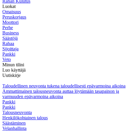
Rahan Kulutus
Luokat
Omaisuus
Peruskorjaus
Moottori
Perhe
Business
Säästöjä
Rahaa
Sijoittaja
Pankki
Veto
Minun tilini
Luo käyttäjä
Uutiskirje
Taloudellinen neuvonta tukena taloudellisesti epävarmoina aikoina
Ammattimainen talousneuvonta auttaa löytämään tasapainon ja
varmuuden epävarmoina aikoina
Pankki
Pankki
Talousneuvonta
Henkilökohtainen talous
Säästäminen
Velanhallinta