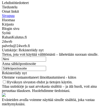
Lehdistötiedotteet
Tiedustelu
Omat linkit
Sivupuu
Huomaa
Kirjasto
Blogin sivu
Syötä
RahanKulutus.fi
24web
palvelu@24web.fi
Uutiskirje: Rekisteröidy nyt
Tietoa, jota voit käyttää välittömästi – lähetetään suoraan sinulle.
Anna sähköpostiosoite
Rekisteröidy nyt
Olemme vastaanottaneet ilmoittautumisesi - kiitos
Hyväksyn sivuston ehdot ja tietojen käytön.
Tilaa uutiskirje ja saat arvokasta sisältöä – ja älä huoli, voit aina
peruuttaa tilauksen. Huolehdimme tiedoistasi.
Evästeiden avulla voimme näyttää sinulle sisältöä, joka vastaa
mieltymyksiäsi.