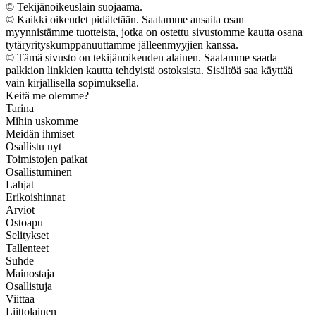
© Tekijänoikeuslain suojaama.
© Kaikki oikeudet pidätetään. Saatamme ansaita osan
myynnistämme tuotteista, jotka on ostettu sivustomme kautta osana
tytäryrityskumppanuuttamme jälleenmyyjien kanssa.
© Tämä sivusto on tekijänoikeuden alainen. Saatamme saada
palkkion linkkien kautta tehdyistä ostoksista. Sisältöä saa käyttää
vain kirjallisella sopimuksella.
Keitä me olemme?
Tarina
Mihin uskomme
Meidän ihmiset
Osallistu nyt
Toimistojen paikat
Osallistuminen
Lahjat
Erikoishinnat
Arviot
Ostoapu
Selitykset
Tallenteet
Suhde
Mainostaja
Osallistuja
Viittaa
Liittolainen