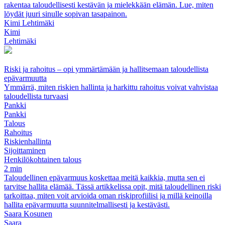
rakentaa taloudellisesti kestävän ja mielekkään elämän. Lue, miten
löydät juuri sinulle sopivan tasapainon.
Kimi Lehtimäki
Kimi
Lehtimäki
Riski ja rahoitus – opi ymmärtämään ja hallitsemaan taloudellista
epävarmuutta
Ymmärrä, miten riskien hallinta ja harkittu rahoitus voivat vahvistaa
taloudellista turvaasi
Pankki
Pankki
Talous
Rahoitus
Riskienhallinta
Sijoittaminen
Henkilökohtainen talous
2 min
Taloudellinen epävarmuus koskettaa meitä kaikkia, mutta sen ei
tarvitse hallita elämää. Tässä artikkelissa opit, mitä taloudellinen riski
tarkoittaa, miten voit arvioida oman riskiprofiilisi ja millä keinoilla
hallita epävarmuutta suunnitelmallisesti ja kestävästi.
Saara Kosunen
Saara