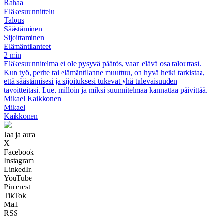
Rahaa
Eläkesuunnittelu
Talous
Säästäminen
Sijoittaminen
Elämäntilanteet
2 min
Eläkesuunnitelma ei ole pysyvä päätös, vaan elävä osa talouttasi.
Kun työ, perhe tai elämäntilanne muuttuu, on hyvä hetki tarkistaa,
että säästämisesi ja sijoituksesi tukevat yhä tulevaisuuden
tavoitteitasi. Lue, milloin ja miksi suunnitelmaa kannattaa päivittää.
Mikael Kaikkonen
Mikael
Kaikkonen
Jaa ja auta
X
Facebook
Instagram
LinkedIn
YouTube
Pinterest
TikTok
Mail
RSS