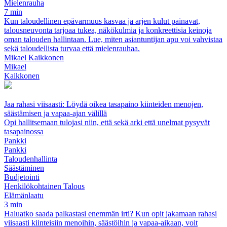
Mielenrauha
7 min
Kun taloudellinen epävarmuus kasvaa ja arjen kulut painavat,
talousneuvonta tarjoaa tukea, näkökulmia ja konkreettisia keinoja
oman talouden hallintaan. Lue, miten asiantuntijan apu voi vahvistaa
sekä taloudellista turvaa että mielenrauhaa.
Mikael Kaikkonen
Mikael
Kaikkonen
Jaa rahasi viisaasti: Löydä oikea tasapaino kiinteiden menojen,
säästämisen ja vapaa-ajan välillä
Opi hallitsemaan tulojasi niin, että sekä arki että unelmat pysyvät
tasapainossa
Pankki
Pankki
Taloudenhallinta
Säästäminen
Budjetointi
Henkilökohtainen Talous
Elämänlaatu
3 min
Haluatko saada palkastasi enemmän irti? Kun opit jakamaan rahasi
viisaasti kiinteisiin menoihin, säästöihin ja vapaa-aikaan, voit