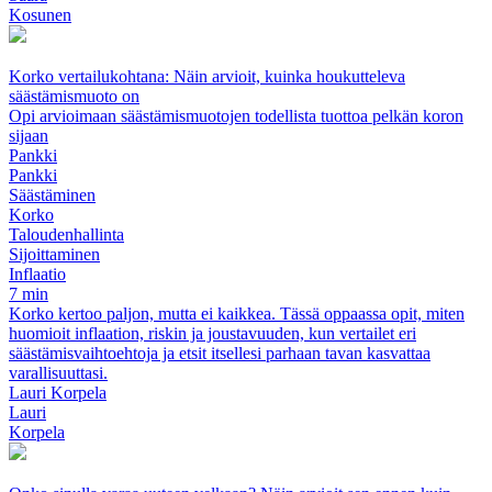
Kosunen
Korko vertailukohtana: Näin arvioit, kuinka houkutteleva
säästämismuoto on
Opi arvioimaan säästämismuotojen todellista tuottoa pelkän koron
sijaan
Pankki
Pankki
Säästäminen
Korko
Taloudenhallinta
Sijoittaminen
Inflaatio
7 min
Korko kertoo paljon, mutta ei kaikkea. Tässä oppaassa opit, miten
huomioit inflaation, riskin ja joustavuuden, kun vertailet eri
säästämisvaihtoehtoja ja etsit itsellesi parhaan tavan kasvattaa
varallisuuttasi.
Lauri Korpela
Lauri
Korpela